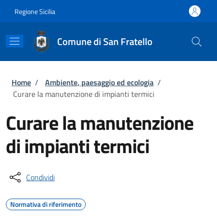
Salta al contenuto principale
Skip to footer content
Regione Sicilia
Comune di San Fratello
Briciole di pane
Home
/
Ambiente, paesaggio ed ecologia
/
Curare la manutenzione di impianti termici
Curare la manutenzione
di impianti termici
Condividi
Normativa di riferimento