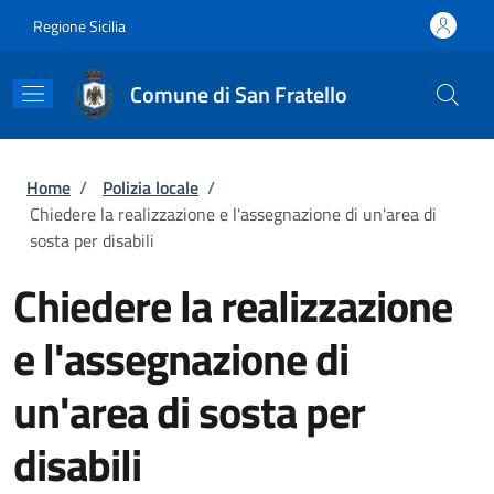
Salta al contenuto principale
Skip to footer content
Regione Sicilia
Comune di San Fratello
Briciole di pane
Home
/
Polizia locale
/
Chiedere la realizzazione e l'assegnazione di un'area di
sosta per disabili
Chiedere la realizzazione
e l'assegnazione di
un'area di sosta per
disabili