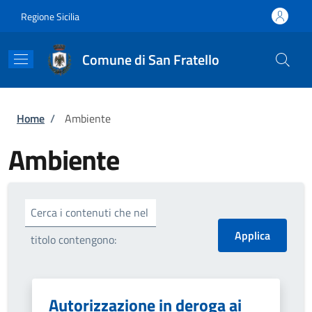
Salta al contenuto principale
Skip to footer content
Regione Sicilia
Comune di San Fratello
Briciole di pane
Home
/
Ambiente
Ambiente
Cerca i contenuti che nel
titolo contengono:
Autorizzazione in deroga ai