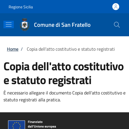
Salta al contenuto principale
Skip to footer content
Regione Sicilia
Comune di San Fratello
Briciole di pane
Home
/
Copia dell'atto costitutivo e statuto registrati
Copia dell'atto costitutivo
e statuto registrati
È necessario allegare il documento Copia dell'atto costitutivo e
statuto registrati alla pratica.