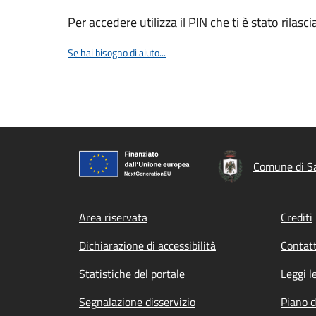
Per accedere utilizza il PIN che ti è stato rilasci
Se hai bisogno di aiuto...
Comune di Sa
Footer menu
Area riservata
Crediti
Dichiarazione di accessibilità
Contatt
Statistiche del portale
Leggi l
Segnalazione disservizio
Piano d