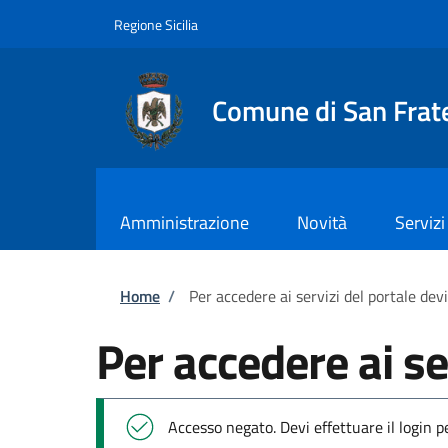
Salta al contenuto principale
Skip to footer content
Regione Sicilia
Comune di San Frate
Amministrazione
Novità
Servizi
Briciole di pane
Home
/
Per accedere ai servizi del portale dev
Per accedere ai se
Messaggio di stato
Accesso negato. Devi effettuare il login 