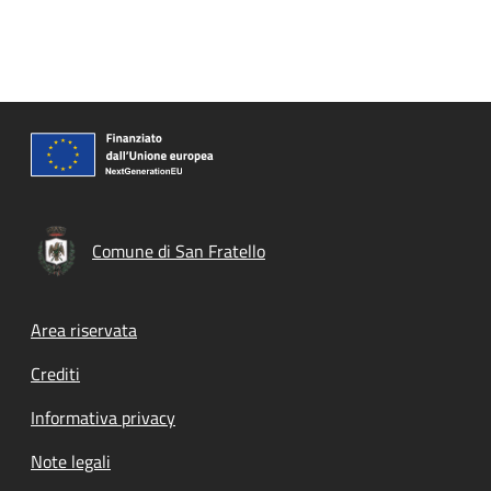
Comune di San Fratello
Footer menu
Area riservata
Crediti
Informativa privacy
Note legali