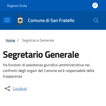
Salta al contenuto principale
Skip to footer content
Regione Sicilia
Comune di San Fratello
Briciole di pane
Home
/
Segretario Generale
Segretario Generale
Ha funzioni di assistenza giuridico-amministrativa nei
confronti degli organi del Comune ed è responsabile della
trasparenza
Condividi