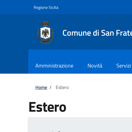
Salta al contenuto principale
Skip to footer content
Regione Sicilia
Comune di San Frate
Amministrazione
Novità
Servizi
Briciole di pane
Home
/
Estero
Estero