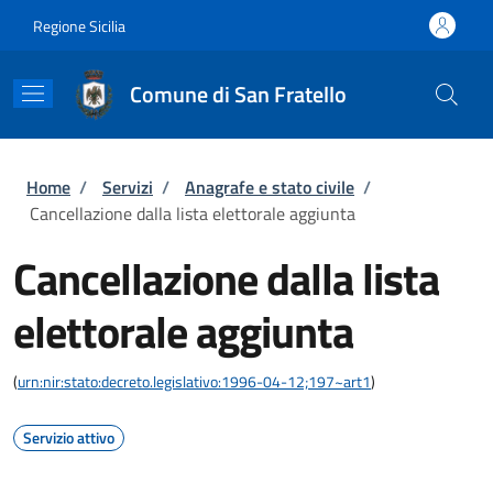
Salta al contenuto principale
Skip to footer content
Regione Sicilia
Comune di San Fratello
Briciole di pane
Home
/
Servizi
/
Anagrafe e stato civile
/
Cancellazione dalla lista elettorale aggiunta
Cancellazione dalla lista
elettorale aggiunta
(
urn:nir:stato:decreto.legislativo:1996-04-12;197~art1
)
Servizio attivo