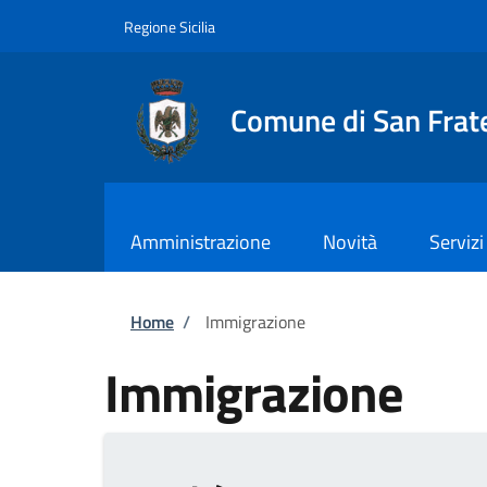
Salta al contenuto principale
Skip to footer content
Regione Sicilia
Comune di San Frate
Amministrazione
Novità
Servizi
Briciole di pane
Home
/
Immigrazione
Immigrazione