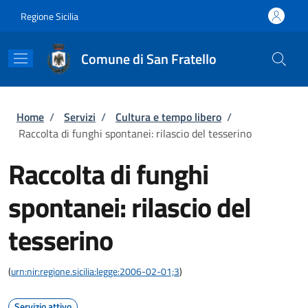
Salta al contenuto principale
Skip to footer content
Regione Sicilia
Comune di San Fratello
Briciole di pane
Home
/
Servizi
/
Cultura e tempo libero
/
Raccolta di funghi spontanei: rilascio del tesserino
Raccolta di funghi
spontanei: rilascio del
tesserino
(
urn:nir:regione.sicilia:legge:2006-02-01;3
)
Servizio attivo