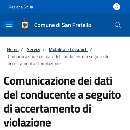
Salta al contenuto principale
Skip to footer content
Regione Sicilia
Comune di San Fratello
Briciole di pane
Home
/
Servizi
/
Mobilità e trasporti
/
Comunicazione dei dati del conducente a seguito di
accertamento di violazione
Comunicazione dei dati
del conducente a seguito
di accertamento di
violazione