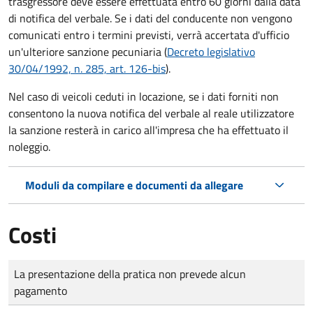
trasgressore deve essere effettuata entro 60 giorni dalla data
di notifica del verbale.
Se i dati del conducente non vengono
comunicati entro i termini previsti, verrà accertata d'ufficio
un'ulteriore sanzione pecuniaria (
Decreto legislativo
30/04/1992, n. 285, art. 126-bis
).
Nel caso di veicoli ceduti in locazione, se i dati forniti non
consentono la nuova notifica del verbale al reale utilizzatore
la sanzione resterà in carico all'impresa che ha effettuato il
noleggio.
Moduli da compilare e documenti da allegare
Costi
Tipo di pagamento
Importo
La presentazione della pratica non prevede alcun
pagamento