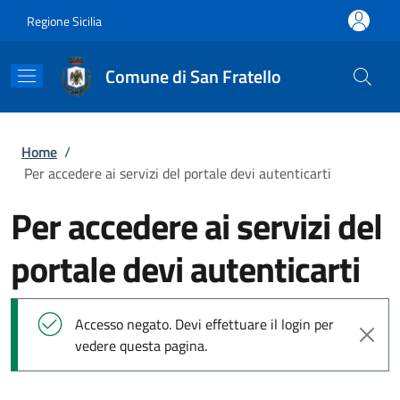
Salta al contenuto principale
Skip to footer content
Regione Sicilia
Comune di San Fratello
Briciole di pane
Home
/
Per accedere ai servizi del portale devi autenticarti
Per accedere ai servizi del
portale devi autenticarti
Messaggio di stato
Accesso negato. Devi effettuare il login per
vedere questa pagina.