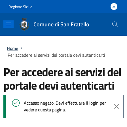
Salta al contenuto principale
Skip to footer content
Regione Sicilia
Comune di San Fratello
Briciole di pane
Home
/
Per accedere ai servizi del portale devi autenticarti
Per accedere ai servizi del
portale devi autenticarti
Messaggio di stato
Accesso negato. Devi effettuare il login per
vedere questa pagina.