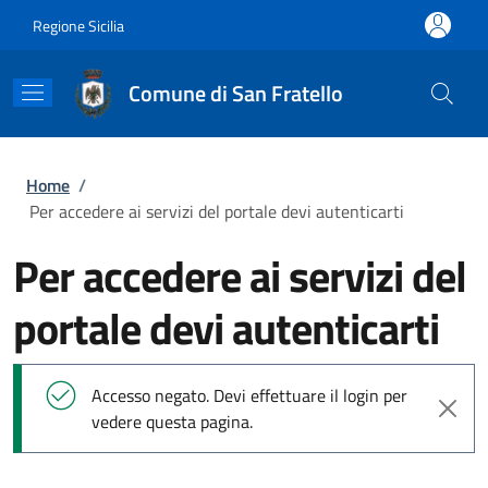
Salta al contenuto principale
Skip to footer content
Regione Sicilia
Comune di San Fratello
Briciole di pane
Home
/
Per accedere ai servizi del portale devi autenticarti
Per accedere ai servizi del
portale devi autenticarti
Messaggio di stato
Accesso negato. Devi effettuare il login per
vedere questa pagina.