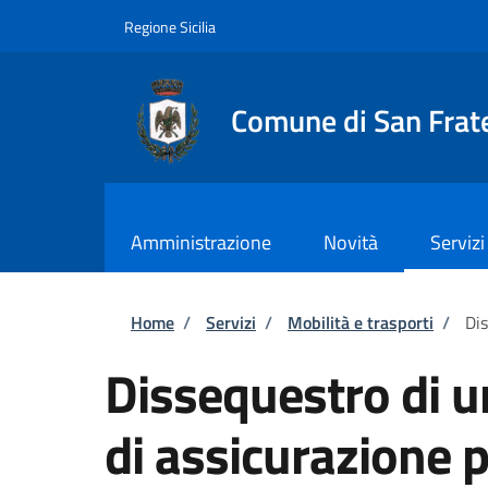
Salta al contenuto principale
Skip to footer content
Regione Sicilia
Comune di San Frate
Amministrazione
Novità
Servizi
Briciole di pane
Home
/
Servizi
/
Mobilità e trasporti
/
Dis
Dissequestro di u
di assicurazione p