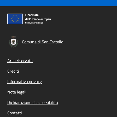
Comune di San Fratello
Footer menu
Area riservata
Crediti
Informativa privacy
Note legali
Dichiarazione di accessibilità
Contatti