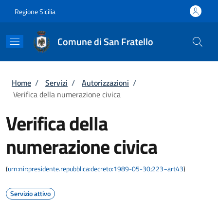
Salta al contenuto principale
Skip to footer content
Regione Sicilia
Comune di San Fratello
Briciole di pane
Home
/
Servizi
/
Autorizzazioni
/
Verifica della numerazione civica
Verifica della
numerazione civica
(
urn:nir:presidente.repubblica:decreto:1989-05-30;223~art43
)
Servizio attivo