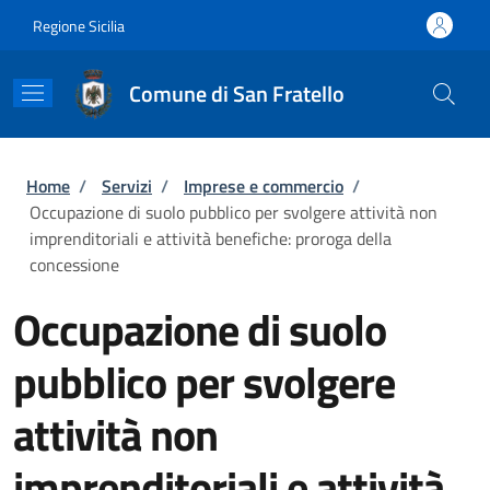
Salta al contenuto principale
Skip to footer content
Regione Sicilia
Comune di San Fratello
Briciole di pane
Home
/
Servizi
/
Imprese e commercio
/
Occupazione di suolo pubblico per svolgere attività non
imprenditoriali e attività benefiche: proroga della
concessione
Occupazione di suolo
pubblico per svolgere
attività non
imprenditoriali e attività