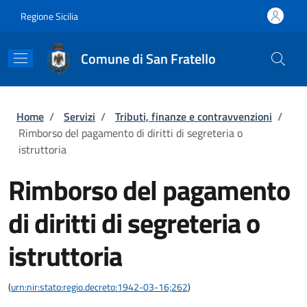
Salta al contenuto principale
Skip to footer content
Regione Sicilia
Comune di San Fratello
Briciole di pane
Home
/
Servizi
/
Tributi, finanze e contravvenzioni
/
Rimborso del pagamento di diritti di segreteria o
istruttoria
Rimborso del pagamento
di diritti di segreteria o
istruttoria
(
urn:nir:stato:regio.decreto:1942-03-16;262
)