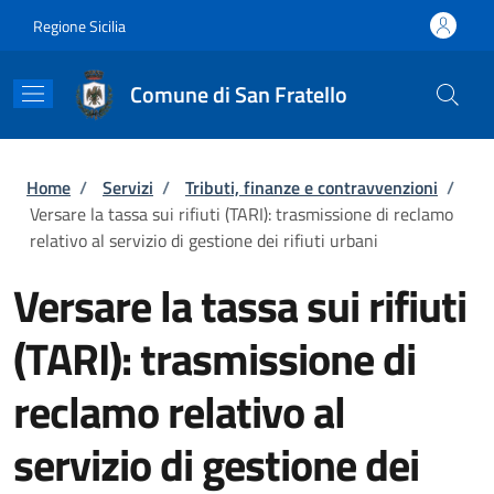
Salta al contenuto principale
Skip to footer content
Regione Sicilia
Comune di San Fratello
Briciole di pane
Home
/
Servizi
/
Tributi, finanze e contravvenzioni
/
Versare la tassa sui rifiuti (TARI): trasmissione di reclamo
relativo al servizio di gestione dei rifiuti urbani
Versare la tassa sui rifiuti
(TARI): trasmissione di
reclamo relativo al
servizio di gestione dei