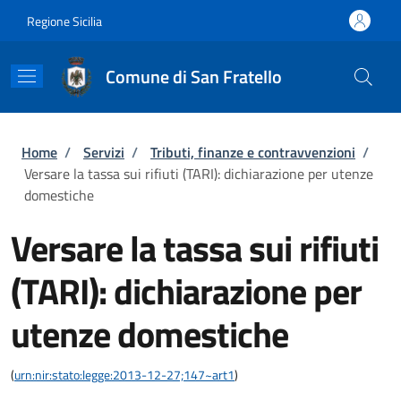
Salta al contenuto principale
Skip to footer content
Regione Sicilia
Comune di San Fratello
Briciole di pane
Home
/
Servizi
/
Tributi, finanze e contravvenzioni
/
Versare la tassa sui rifiuti (TARI): dichiarazione per utenze
domestiche
Versare la tassa sui rifiuti
(TARI): dichiarazione per
utenze domestiche
(
urn:nir:stato:legge:2013-12-27;147~art1
)