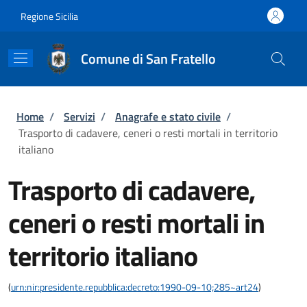
Salta al contenuto principale
Skip to footer content
Regione Sicilia
Comune di San Fratello
Briciole di pane
Home
/
Servizi
/
Anagrafe e stato civile
/
Trasporto di cadavere, ceneri o resti mortali in territorio
italiano
Trasporto di cadavere,
ceneri o resti mortali in
territorio italiano
(
urn:nir:presidente.repubblica:decreto:1990-09-10;285~art24
)