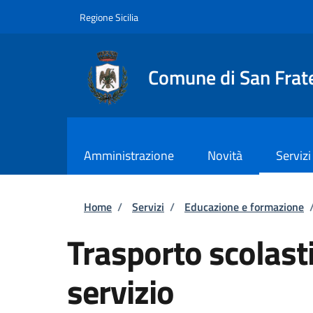
Salta al contenuto principale
Skip to footer content
Regione Sicilia
Comune di San Frate
Amministrazione
Novità
Servizi
Briciole di pane
Home
/
Servizi
/
Educazione e formazione
Trasporto scolasti
servizio