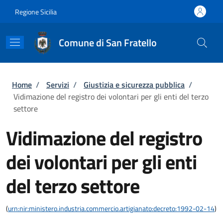
Salta al contenuto principale
Skip to footer content
Regione Sicilia
Comune di San Fratello
Briciole di pane
Home
/
Servizi
/
Giustizia e sicurezza pubblica
/
Vidimazione del registro dei volontari per gli enti del terzo
settore
Vidimazione del registro
dei volontari per gli enti
del terzo settore
(
urn:nir:ministero.industria.commercio.artigianato:decreto:1992-02-14
)