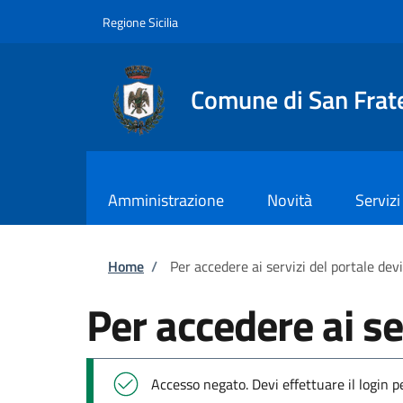
Salta al contenuto principale
Skip to footer content
Regione Sicilia
Comune di San Frate
Amministrazione
Novità
Servizi
Briciole di pane
Home
/
Per accedere ai servizi del portale dev
Per accedere ai se
Messaggio di stato
Accesso negato. Devi effettuare il login 