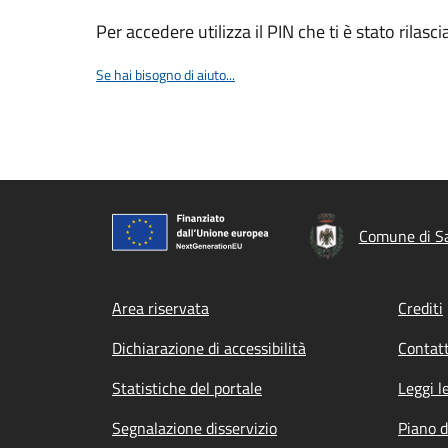
Per accedere utilizza il PIN che ti è stato rilasci
Se hai bisogno di aiuto...
Comune di Sa
Footer menu
Area riservata
Crediti
Dichiarazione di accessibilità
Contatt
Statistiche del portale
Leggi l
Segnalazione disservizio
Piano d